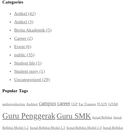
Categories
Artikel
(42)
Artikel
(3)
Berita Akademik
(5)
Career
(2)
Event
(6)
public
(35)
Student life
(1)
Student story
(1)
Uncategorized
(29)
Popular Tags
campus
career
audioproduction
Auditori
CGP
Ear Training
FLS2N
GITAR
Guru Penggerak
Guru SMK
Jurnal Refleksi
Jurnal
Refleksi Modul 1.2
Jurnal Refleksi Modul 1.3
Jurnal Refleksi Modul 1.4
Jurnal Refleksi