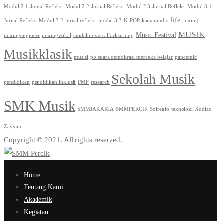
Modul 2.1
Jurnal Refleksi Modul 2.2
Jurnal Refleksi Modul 2.3
Jurnal Refleksi Modul 3.1
life
Jurnal Refleksi Modul 3.2
jurnal refleksi modul 3.3
K-POP
kamaraudio
mixing
MUSIK
Music Festival
mixingengineer
mixingvokal
modeluniversalforlearning
Musikklasik
musisi
p5 suara demokrasi merdeka belajar
pandemic
Sekolah Musik
pendidikan
pendidikan inklusif
PMF
research
SMK Musik
SMMJAKARTA
SMMPERCIK
Solfegio
teknologi
Xodiac
Zayyan
Copyright © 2021. All rights reserved.
Home
Tentang Kami
Akademik
Kegiatan