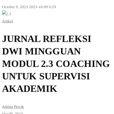
October 9, 2023
2023-10-09 0:29
JURNAL
Artikel
REFLEKSI
DWI
JURNAL REFLEKSI
MINGGUAN
DWI MINGGUAN
MODUL
MODUL 2.3 COACHING
2.3
UNTUK SUPERVISI
COACHING
AKADEMIK
UNTUK
SUPERVISI
Admin Percik
Oct 09, 2023