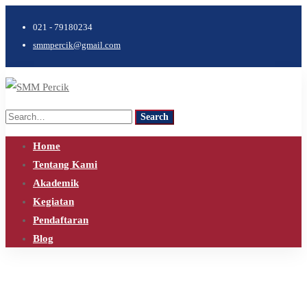
021 - 79180234
smmpercik@gmail.com
Search
Search
for:
Home
Tentang Kami
Akademik
Kegiatan
Pendaftaran
Blog
Home
About