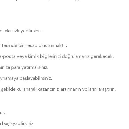
mları izleyebilirsiniz:
sitesinde bir hesap oluşturmaktır.
 e-posta veya kimlik bilgilerinizi doğrulamanız gerekecek.
ıza para yatırmalısınız.
ynamaya başlayabilirsiniz.
şekilde kullanarak kazancınızı artırmanın yollarını araştırın.
ur.
başlayabilirsiniz.