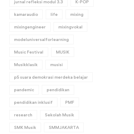
jurnal refleksi modul 3.3
K-POP
kamaraudio
life
mixing
mixingengineer
mixingvokal
modeluniversalforlearning
Music Festival
MUSIK
Musikklasik
musisi
p5 suara demokrasi merdeka belajar
pandemic
pendidikan
pendidikan inklusif
PMF
research
Sekolah Musik
SMK Musik
SMMJAKARTA