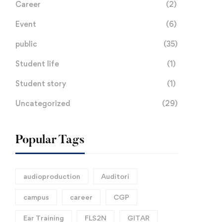
Career
(2)
Event
(6)
public
(35)
Student life
(1)
Student story
(1)
Uncategorized
(29)
Popular Tags
audioproduction
Auditori
campus
career
CGP
Ear Training
FLS2N
GITAR