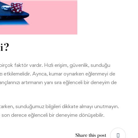
i?
irçok faktör vardır. Hızlı erişim, güvenlik, sunduğu
ızı etkilemelidir. Ayrıca, kumar oynarken eğlenmeyi de
çlarınızı artırmanın yanı sıra eğlenceli bir deneyim de
arken, sunduğumuz bilgileri dikkate almayı unutmayın.
le son derece eğlenceli bir deneyime dönüşebilir.
Share this post