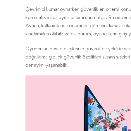
Çevrimiçi kumar oynarken güvenlik en önemli konulard
korumalı ve adil oyun ortamı sunmalıdır. Bu nedenle,
Ayrıca, kullanıcıların konumuna göre sınırlamalar o
kısıtlamaları olabilir ve bu durum, oyuncuların giriş 
Oyuncular, hesap bilgilerinin güvenli bir şekilde sak
doğrulama gibi ek güvenlik özellikleri sunan siteleri
deneyimi yaşanabilir.