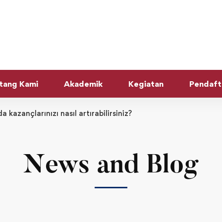
tang Kami
Akademik
Kegiatan
Pendaft
 kazançlarınızı nasıl artırabilirsiniz?
News and Blog