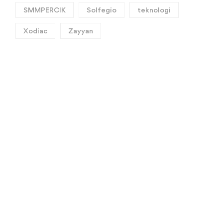
SMMPERCIK
Solfegio
teknologi
Xodiac
Zayyan