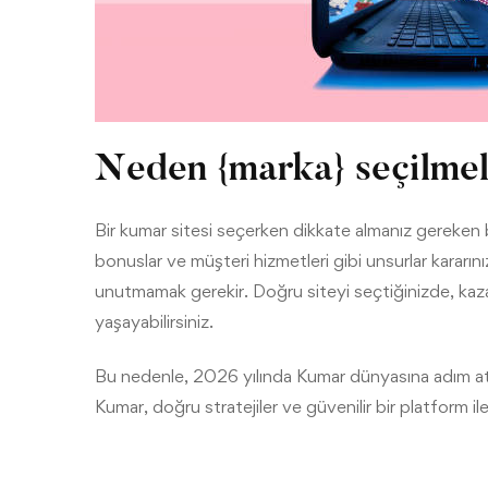
Neden {marka} seçilmel
Bir kumar sitesi seçerken dikkate almanız gereken b
bonuslar ve müşteri hizmetleri gibi unsurlar kararın
unutmamak gerekir. Doğru siteyi seçtiğinizde, kazan
yaşayabilirsiniz.
Bu nedenle, 2026 yılında Kumar dünyasına adım at
Kumar, doğru stratejiler ve güvenilir bir platform i