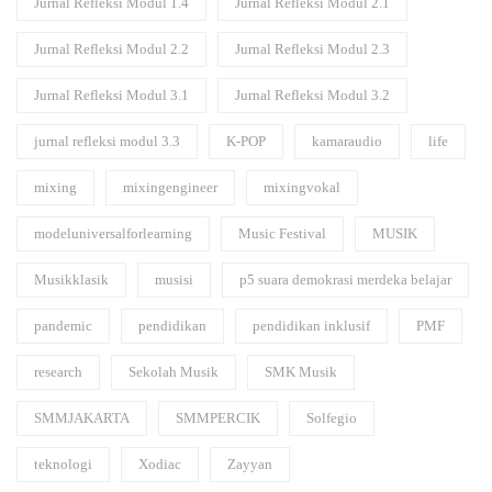
Jurnal Refleksi Modul 1.4
Jurnal Refleksi Modul 2.1
Jurnal Refleksi Modul 2.2
Jurnal Refleksi Modul 2.3
Jurnal Refleksi Modul 3.1
Jurnal Refleksi Modul 3.2
jurnal refleksi modul 3.3
K-POP
kamaraudio
life
mixing
mixingengineer
mixingvokal
modeluniversalforlearning
Music Festival
MUSIK
Musikklasik
musisi
p5 suara demokrasi merdeka belajar
pandemic
pendidikan
pendidikan inklusif
PMF
research
Sekolah Musik
SMK Musik
SMMJAKARTA
SMMPERCIK
Solfegio
teknologi
Xodiac
Zayyan