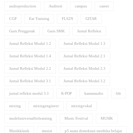
audioproduction
Auditori
campus
career
CGP
Ear Training
FLS2N
GITAR
Guru Penggerak
Guru SMK
Jurnal Refleksi
Jurnal Refleksi Modul 1.2
Jurnal Refleksi Modul 1.3
Jurnal Refleksi Modul 1.4
Jurnal Refleksi Modul 2.1
Jurnal Refleksi Modul 2.2
Jurnal Refleksi Modul 2.3
Jurnal Refleksi Modul 3.1
Jurnal Refleksi Modul 3.2
jurnal refleksi modul 3.3
K-POP
kamaraudio
life
mixing
mixingengineer
mixingvokal
modeluniversalforlearning
Music Festival
MUSIK
Musikklasik
musisi
p5 suara demokrasi merdeka belajar