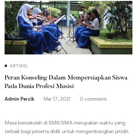
Peran
Konseling
Dalam
Mempersiapkan
Siswa
ARTIKEL
Pada
Peran Konseling Dalam Mempersiapkan Siswa
Dunia
Pada Dunia Profesi Musisi
Admin Percik
Mar 17, 2021
0 comments
Profesi
Musisi
Masa bersekolah di SMK/SMA merupakan waktu yang
terbaik bagi peserta didik untuk mengembangkan jatidiri.