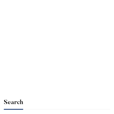
Read more
ARTIKEL
JURNAL REFLEKSI DWI MINGGUAN
MODUL 1.2 NILAI dan PERAN GURU
PENGGERAK
Admin Percik
Oct 09, 2023
Search