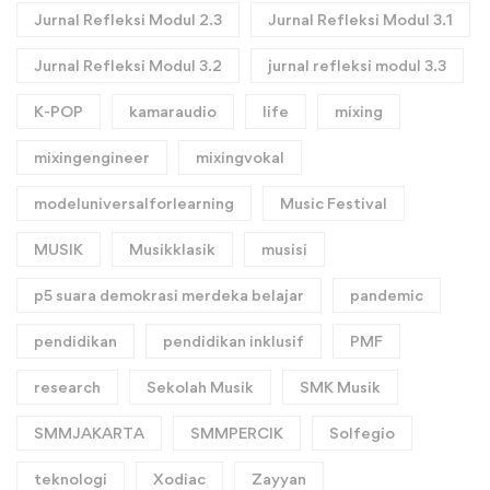
Jurnal Refleksi Modul 2.3
Jurnal Refleksi Modul 3.1
Jurnal Refleksi Modul 3.2
jurnal refleksi modul 3.3
K-POP
kamaraudio
life
mixing
mixingengineer
mixingvokal
modeluniversalforlearning
Music Festival
MUSIK
Musikklasik
musisi
p5 suara demokrasi merdeka belajar
pandemic
pendidikan
pendidikan inklusif
PMF
research
Sekolah Musik
SMK Musik
SMMJAKARTA
SMMPERCIK
Solfegio
teknologi
Xodiac
Zayyan