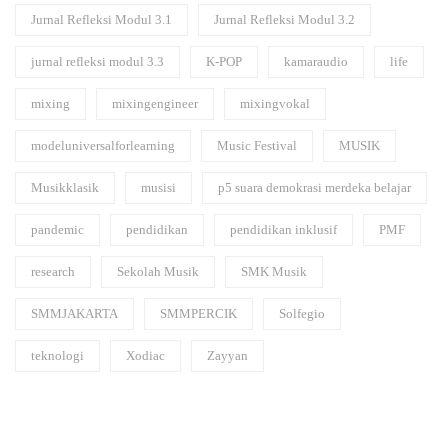
Jurnal Refleksi Modul 3.1
Jurnal Refleksi Modul 3.2
jurnal refleksi modul 3.3
K-POP
kamaraudio
life
mixing
mixingengineer
mixingvokal
modeluniversalforlearning
Music Festival
MUSIK
Musikklasik
musisi
p5 suara demokrasi merdeka belajar
pandemic
pendidikan
pendidikan inklusif
PMF
research
Sekolah Musik
SMK Musik
SMMJAKARTA
SMMPERCIK
Solfegio
teknologi
Xodiac
Zayyan