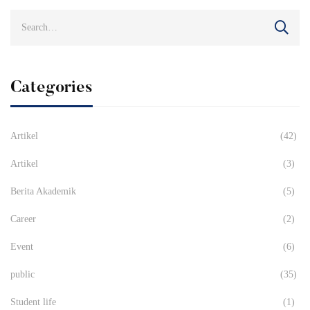
Search
for:
Categories
Artikel
(42)
Artikel
(3)
Berita Akademik
(5)
Career
(2)
Event
(6)
public
(35)
Student life
(1)