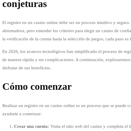
conjeturas
El registro en un casino online debe ser un proceso intuitivo y seguro
abrumadora, pero entender los criterios para elegir un casino de confi
la verificación de la cuenta hasta la selección de juegos, cada paso e
En 2026, los avances tecnológicos han simplificado el proceso de regi
de manera rápida y sin complicaciones. A continuación, exploraremos l
disfrutar de sus beneficios.
Cómo comenzar
Realizar un registro en un casino online es un proceso que se puede 
ayudarte a comenzar:
Crear una cuenta:
Visita el sitio web del casino y completa el 