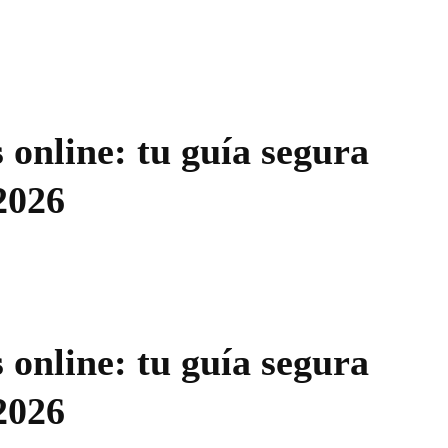
s online: tu guía segura
2026
s online: tu guía segura
2026