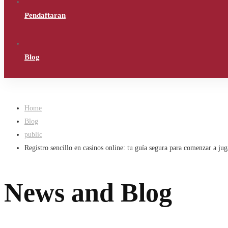
Pendaftaran
Blog
Home
Blog
public
Registro sencillo en casinos online: tu guía segura para comenzar a ju
News and Blog