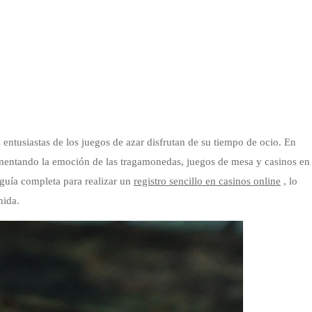
entusiastas de los juegos de azar disfrutan de su tiempo de ocio. En
mentando la emoción de las tragamonedas, juegos de mesa y casinos en
 guía completa para realizar un
registro sencillo en casinos online
, lo
nida.