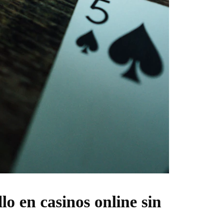
lo en casinos online sin