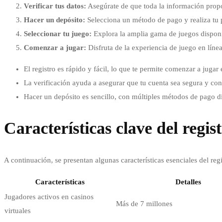
Verificar tus datos:
Asegúrate de que toda la información proporc
Hacer un depósito:
Selecciona un método de pago y realiza tu 
Seleccionar tu juego:
Explora la amplia gama de juegos disponib
Comenzar a jugar:
Disfruta de la experiencia de juego en líne
El registro es rápido y fácil, lo que te permite comenzar a jugar
La verificación ayuda a asegurar que tu cuenta sea segura y con
Hacer un depósito es sencillo, con múltiples métodos de pago d
Características clave del regist
A continuación, se presentan algunas características esenciales del reg
Características
Detalles
Jugadores activos en casinos
Más de 7 millones
virtuales