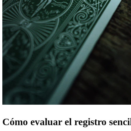
Cómo evaluar el registro sencil