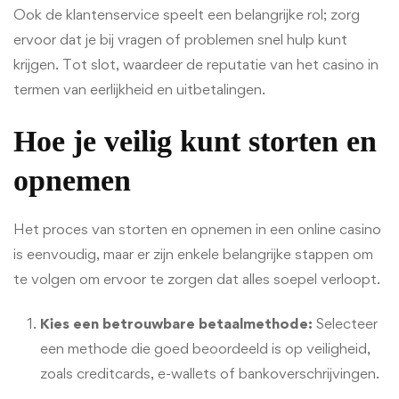
Ook de klantenservice speelt een belangrijke rol; zorg
ervoor dat je bij vragen of problemen snel hulp kunt
krijgen. Tot slot, waardeer de reputatie van het casino in
termen van eerlijkheid en uitbetalingen.
Hoe je veilig kunt storten en
opnemen
Het proces van storten en opnemen in een online casino
is eenvoudig, maar er zijn enkele belangrijke stappen om
te volgen om ervoor te zorgen dat alles soepel verloopt.
Kies een betrouwbare betaalmethode:
Selecteer
een methode die goed beoordeeld is op veiligheid,
zoals creditcards, e-wallets of bankoverschrijvingen.