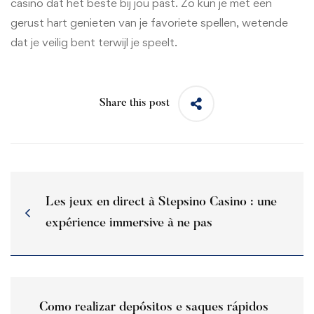
casino dat het beste bij jou past. Zo kun je met een
gerust hart genieten van je favoriete spellen, wetende
dat je veilig bent terwijl je speelt.
Share this post
Les jeux en direct à Stepsino Casino : une
expérience immersive à ne pas
Como realizar depósitos e saques rápidos