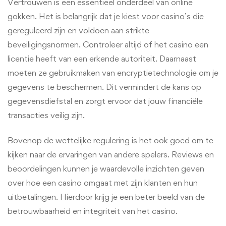
Vertrouwen is een essentieel onderdeel van online
gokken. Het is belangrijk dat je kiest voor casino’s die
gereguleerd zijn en voldoen aan strikte
beveiligingsnormen. Controleer altijd of het casino een
licentie heeft van een erkende autoriteit. Daarnaast
moeten ze gebruikmaken van encryptietechnologie om je
gegevens te beschermen. Dit vermindert de kans op
gegevensdiefstal en zorgt ervoor dat jouw financiële
transacties veilig zijn.
Bovenop de wettelijke regulering is het ook goed om te
kijken naar de ervaringen van andere spelers. Reviews en
beoordelingen kunnen je waardevolle inzichten geven
over hoe een casino omgaat met zijn klanten en hun
uitbetalingen. Hierdoor krijg je een beter beeld van de
betrouwbaarheid en integriteit van het casino.