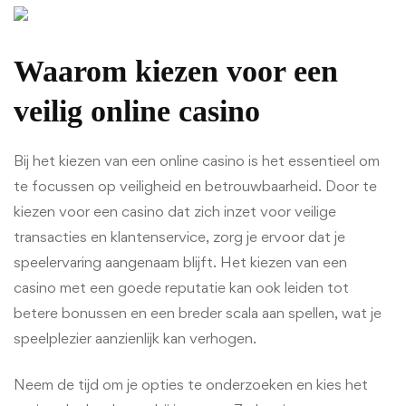
Waarom kiezen voor een
veilig online casino
Bij het kiezen van een online casino is het essentieel om
te focussen op veiligheid en betrouwbaarheid. Door te
kiezen voor een casino dat zich inzet voor veilige
transacties en klantenservice, zorg je ervoor dat je
speelervaring aangenaam blijft. Het kiezen van een
casino met een goede reputatie kan ook leiden tot
betere bonussen en een breder scala aan spellen, wat je
speelplezier aanzienlijk kan verhogen.
Neem de tijd om je opties te onderzoeken en kies het