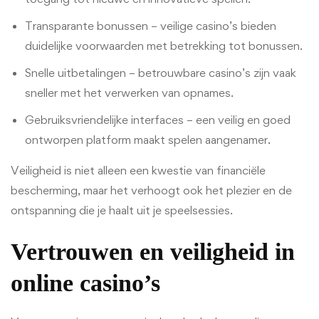
Transparante bonussen – veilige casino’s bieden
duidelijke voorwaarden met betrekking tot bonussen.
Snelle uitbetalingen – betrouwbare casino’s zijn vaak
sneller met het verwerken van opnames.
Gebruiksvriendelijke interfaces – een veilig en goed
ontworpen platform maakt spelen aangenamer.
Veiligheid is niet alleen een kwestie van financiële
bescherming, maar het verhoogt ook het plezier en de
ontspanning die je haalt uit je speelsessies.
Vertrouwen en veiligheid in
online casino’s