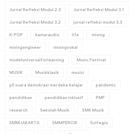
Jurnal Refleksi Modul 2.3
Jurnal Refleksi Modul 3.1
Jurnal Refleksi Modul 3.2
jurnal refleksi modul 3.3
K-POP
kamaraudio
life
mixing
mixingengineer
mixingvokal
modeluniversalforlearning
Music Festival
MUSIK
Musikklasik
musisi
p5 suara demokrasi merdeka belajar
pandemic
pendidikan
pendidikan inklusif
PMF
research
Sekolah Musik
SMK Musik
SMMJAKARTA
SMMPERCIK
Solfegio