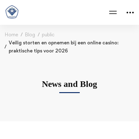
Home
Blog
public
Veilig storten en opnemen bij een online casino:
praktische tips voor 2026
News and Blog