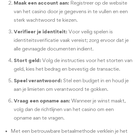
Maak een account aan:
Registreer op de website
van het casino door je gegevens in te vullen en een
sterk wachtwoord te kiezen.
Verifieer je identiteit:
Voor veilig spelen is
identiteitsverificatie vaak vereist; zorg ervoor dat je
alle gevraagde documenten indient.
Stort geld:
Volg de instructies voor het storten van
geld, kies het bedrag en bevestig de transactie.
Speel verantwoord:
Stel een budget in en houd je
aan je limieten om verantwoord te gokken.
Vraag een opname aan:
Wanneer je winst maakt,
volg dan de richtlijnen van het casino om een
opname aan te vragen.
Met een betrouwbare betaalmethode verklein je het