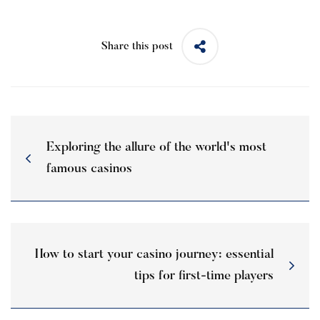
Share this post
Exploring the allure of the world's most
famous casinos
How to start your casino journey: essential
tips for first-time players