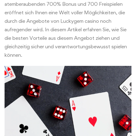
atemberaubenden 700% Bonus und 700 Freispielen
Freispiele
eröffnet sich Ihnen eine Welt voller Möglichkeiten, die
durch die Angebote von
Luckygem casino
noch
aufregender wird. In diesem Artikel erfahren Sie, wie Sie
die besten Vorteile aus diesem Angebot ziehen und
gleichzeitig sicher und verantwortungsbewusst spielen
können.