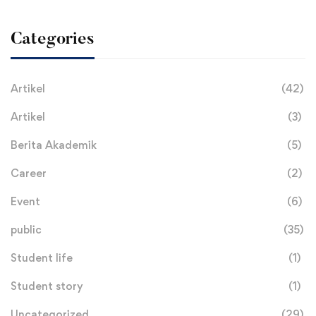
Categories
Artikel
(42)
Artikel
(3)
Berita Akademik
(5)
Career
(2)
Event
(6)
public
(35)
Student life
(1)
Student story
(1)
Uncategorized
(29)