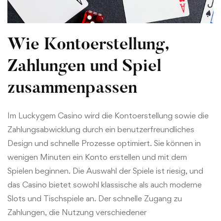
Wie Kontoerstellung,
Zahlungen und Spiel
zusammenpassen
Im Luckygem Casino wird die Kontoerstellung sowie die
Zahlungsabwicklung durch ein benutzerfreundliches
Design und schnelle Prozesse optimiert. Sie können in
wenigen Minuten ein Konto erstellen und mit dem
Spielen beginnen. Die Auswahl der Spiele ist riesig, und
das Casino bietet sowohl klassische als auch moderne
Slots und Tischspiele an. Der schnelle Zugang zu
Zahlungen, die Nutzung verschiedener