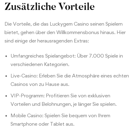
Zusätzliche Vorteile
Die Vorteile, die das Luckygem Casino seinen Spielern
bietet, gehen über den Willkommensbonus hinaus. Hier
sind einige der herausragenden Extras:
Umfangreiches Spielangebot: Über 7.000 Spiele in
verschiedenen Kategorien.
Live-Casino: Erleben Sie die Atmosphäre eines echten
Casinos von zu Hause aus.
VIP-Programm: Profitieren Sie von exklusiven
Vorteilen und Belohnungen, je länger Sie spielen.
Mobile Casino: Spielen Sie bequem von Ihrem
Smartphone oder Tablet aus.