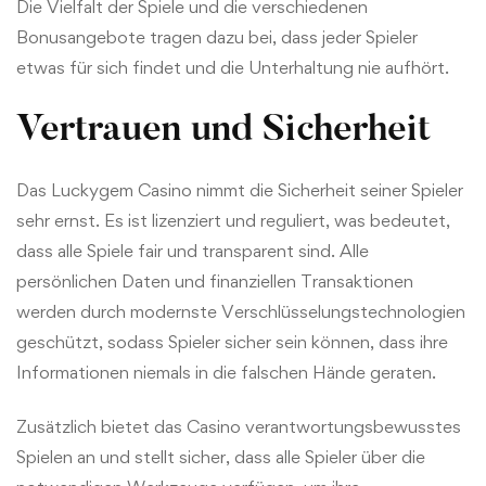
Die Vielfalt der Spiele und die verschiedenen
Bonusangebote tragen dazu bei, dass jeder Spieler
etwas für sich findet und die Unterhaltung nie aufhört.
Vertrauen und Sicherheit
Das Luckygem Casino nimmt die Sicherheit seiner Spieler
sehr ernst. Es ist lizenziert und reguliert, was bedeutet,
dass alle Spiele fair und transparent sind. Alle
persönlichen Daten und finanziellen Transaktionen
werden durch modernste Verschlüsselungstechnologien
geschützt, sodass Spieler sicher sein können, dass ihre
Informationen niemals in die falschen Hände geraten.
Zusätzlich bietet das Casino verantwortungsbewusstes
Spielen an und stellt sicher, dass alle Spieler über die