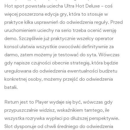
Hot spot powstała uciecha Ultra Hot Deluxe – coś
więcej poszerzona edycja gry, która to stosuje w
praktyce kilka usprawnień do odwiedzenia reguły. Przed
uruchomieniem uciechy na serio trzeba ocenić wersję
demo. Szczęśliwie już praktycznie wszelcy operator
konsol ułatwia wszystkie owocówki definitywnie za
darmo, zatem możemy je testować do syta. Wówczas
gdy napisze czujności obecnie strategię, która będzie
uregulowana do odwiedzenia ewentualności budżetu
konkretnej osoby, możemy przejść do odwiedzenia
batalii.
Return jest to Player wydaje się być, wówczas gdy
przypuszczalnie widzisz, wskaźnikiem tamtego, ile
wszystka rozrywka wypłaci po dłuższej perspektywie.
Slot dysponuje od chwili średniego do odwiedzenia