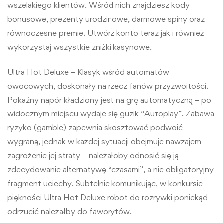
wszelakiego klientów. Wśród nich znajdziesz kody
bonusowe, prezenty urodzinowe, darmowe spiny oraz
równoczesne premie. Utwórz konto teraz jak i również
wykorzystaj wszystkie zniżki kasynowe.
Ultra Hot Deluxe – Klasyk wśród automatów
owocowych, doskonały na rzecz fanów przyzwoitości.
Pokaźny napór kładziony jest na grę automatyczną – po
widocznym miejscu wydaje się guzik “Autoplay”. Zabawa
ryzyko (gamble) zapewnia skosztować podwoić
wygraną, jednak w każdej sytuacji obejmuje nawzajem
zagrożenie jej straty – należałoby odnosić się ją
zdecydowanie alternatywę “czasami”, a nie obligatoryjny
fragment uciechy. Subtelnie komunikując, w konkursie
piękności Ultra Hot Deluxe robot do rozrywki poniekąd
odrzucić należałby do faworytów.