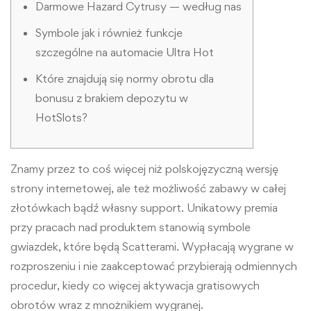
Darmowe Hazard Cytrusy — według nas
wesprą
Symbole jak i również funkcje
cię
szczególne na automacie Ultra Hot
dokonać
Które znajdują się normy obrotu dla
bonusu z brakiem depozytu w
własne
HotSlots?
marzenia!
Znamy przez to coś więcej niż polskojęzyczną wersję
strony internetowej, ale też możliwość zabawy w całej
złotówkach bądź własny support. Unikatowy premia
przy pracach nad produktem stanowią symbole
gwiazdek, które będą Scatterami.
Wypłacają wygrane w
rozproszeniu i nie zaakceptować przybierają odmiennych
procedur, kiedy co więcej aktywacja gratisowych
obrotów wraz z mnożnikiem wygranej.