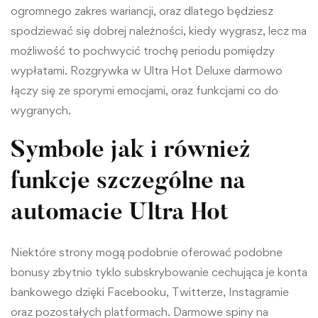
ogromnego zakres wariancji, oraz dlatego będziesz
spodziewać się dobrej należności, kiedy wygrasz, lecz ma
możliwość to pochwycić trochę periodu pomiędzy
wypłatami. Rozgrywka w Ultra Hot Deluxe darmowo
łączy się ze sporymi emocjami, oraz funkcjami co do
wygranych.
Symbole jak i również
funkcje szczególne na
automacie Ultra Hot
Niektóre strony mogą podobnie oferować podobne
bonusy zbytnio tyklo subskrybowanie cechująca je konta
bankowego dzięki Facebooku, Twitterze, Instagramie
oraz pozostałych platformach. Darmowe spiny na