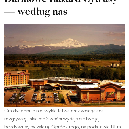
— według nas
Gra dysponuje niezwykle łatwą oraz wciągającą
rozgrywkę, jakie możliwości wydaje się być jej
bezdyskusyjną zaletą. Oprócz tego, na podstawie Ultra