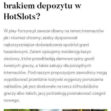
brakiem depozytu w
HotSlots?
W play-fortune.pl zawsze dbamy na temat internautów
jak i również chcemy, ażeby dysponowali
najkorzystniejsze doświadczenia spośród grami
hazardowymi. Zatem opisujemy ewidencję kasyn
sieciowy, które przedkładają darmowe spiny gwoli
świeżych graczy, a także zakupy dla porządnych
internautów. Pod naszym propozycjom zawodnicy mogą
wypróbować przeróżne rozrywki wyjąwszy ponoszenia
nakładów, jak jest doskonałe na rzecz żółtodzióbów
graczy albo takich, jacy potrzebują posmakować czegoś
nowego.