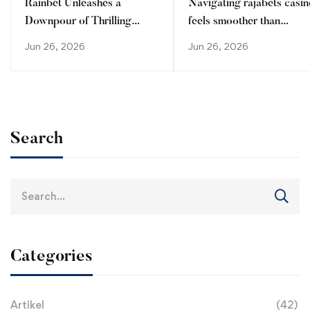
Rainbet Unleashes a
Navigating rajabets casin
Downpour of Thrilling
feels smoother than
Wagering Adventures
expected for newcomers
Jun 26, 2026
Jun 26, 2026
Search
Search
for:
Categories
Artikel
(42)