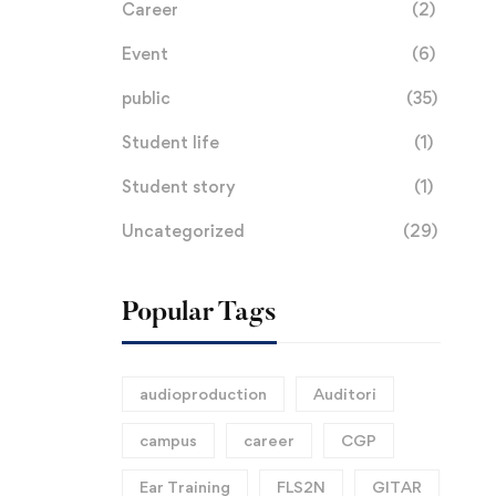
Career
(2)
Event
(6)
public
(35)
Student life
(1)
Student story
(1)
Uncategorized
(29)
Popular Tags
audioproduction
Auditori
campus
career
CGP
Ear Training
FLS2N
GITAR