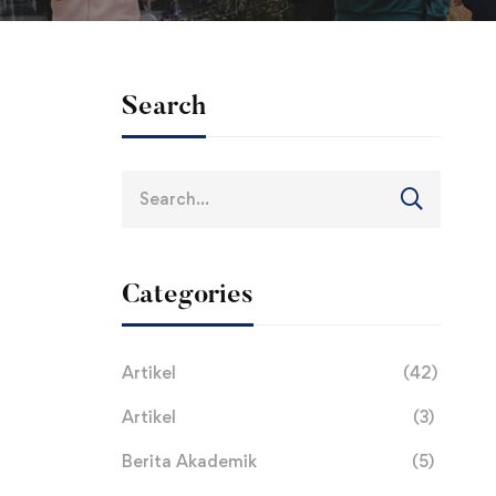
Search
Search
for:
Categories
Artikel
(42)
Artikel
(3)
Berita Akademik
(5)