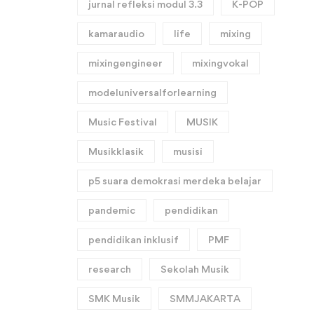
jurnal refleksi modul 3.3
K-POP
kamaraudio
life
mixing
mixingengineer
mixingvokal
modeluniversalforlearning
Music Festival
MUSIK
Musikklasik
musisi
p5 suara demokrasi merdeka belajar
pandemic
pendidikan
pendidikan inklusif
PMF
research
Sekolah Musik
SMK Musik
SMMJAKARTA