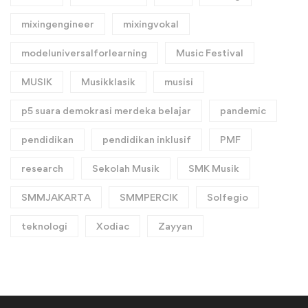
mixingengineer
mixingvokal
modeluniversalforlearning
Music Festival
MUSIK
Musikklasik
musisi
p5 suara demokrasi merdeka belajar
pandemic
pendidikan
pendidikan inklusif
PMF
research
Sekolah Musik
SMK Musik
SMMJAKARTA
SMMPERCIK
Solfegio
teknologi
Xodiac
Zayyan