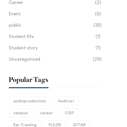
Career
(2)
Event
(6)
public
(35)
Student life
(1)
Student story
(1)
Uncategorized
(29)
Popular Tags
audioproduction
Auditori
campus
career
CGP
Ear Training
FLS2N
GITAR