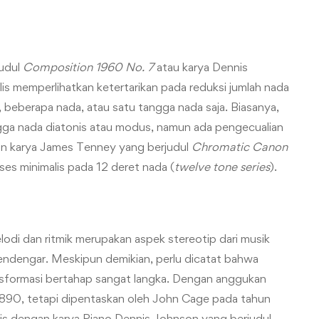
judul
Composition 1960 No. 7
atau karya Dennis
lis memperlihatkan ketertarikan pada reduksi jumlah nada
r, beberapa nada, atau satu tangga nada saja. Biasanya,
gga nada diatonis atau modus, namun ada pengecualian
dan karya James Tenney yang berjudul
Chromatic Canon
s minimalis pada 12 deret nada (
twelve tone series
).
lodi dan ritmik merupakan aspek stereotip dari musik
 pendengar. Meskipun demikian, perlu dicatat bahwa
nsformasi bertahap sangat langka. Dengan anggukan
n 1890, tetapi dipentaskan oleh John Cage pada tahun
alis dengan karya Piano Dennis Johnson yang berjudul