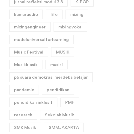
jurnal refleksi modul 3.3
K-POP
kamaraudio
life
mixing
mixingengineer
mixingvokal
modeluniversalforlearning
Music Festival
MUSIK
Musikklasik
musisi
p5 suara demokrasi merdeka belajar
pandemic
pendidikan
pendidikan inklusif
PMF
research
Sekolah Musik
SMK Musik
SMMJAKARTA