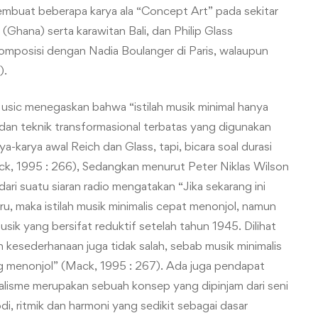
membuat beberapa karya ala “Concept Art” pada sekitar
(Ghana) serta karawitan Bali, dan Philip Glass
mposisi dengan Nadia Boulanger di Paris, walaupun
).
sic menegaskan bahwa “istilah musik minimal hanya
dan teknik transformasional terbatas yang digunakan
ya-karya awal Reich dan Glass, tapi, bicara soal durasi
ack, 1995 : 266), Sedangkan menurut Peter Niklas Wilson
ari suatu siaran radio mengatakan “Jika sekarang ini
u, maka istilah musik minimalis cepat menonjol, namun
ik yang bersifat reduktif setelah tahun 1945. Dilihat
dan kesederhanaan juga tidak salah, sebab musik minimalis
ing menonjol” (Mack, 1995 : 267). Ada juga pendapat
isme merupakan sebuah konsep yang dipinjam dari seni
di, ritmik dan harmoni yang sedikit sebagai dasar