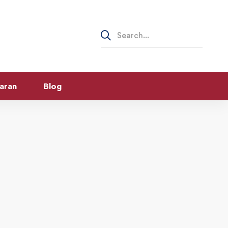
Search
for:
aran
Blog