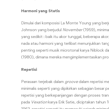
Harmoni yang Statis
Dimulai dari komposisi La Monte Young yang ber
Johnson yang berjudul
November
(1959), minima
yang sedikit : baik itu akor tunggal, beberapa ako
nada atau harmoni yang terlibat menunjukkan tan
penting seperti musik microtonal karya Niblock 
(1980), dimana mereka mengimplementasikan prose
Repetisi
Perasaan terjebak dalam
groove
dalam repetisi me
minimalis seperti yang dipikirkan sebagian besar
repetisi yang berkepanjangan dengan proses tra
pada
Vexation
karya Erik Satie, diciptakan tahu
1963, repetisi seperti itu memasuki sejarah minim