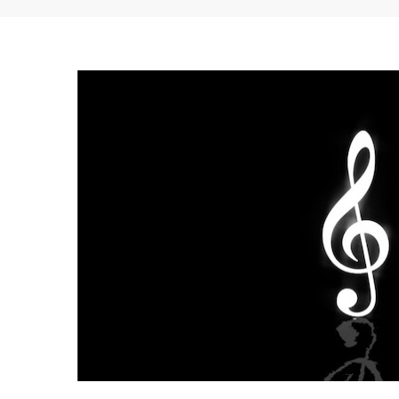
<strong>Musik
Minimalis</strong>