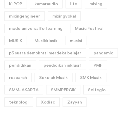
K-POP
kamaraudio
life
mixing
mixingengineer
mixingvokal
modeluniversalforlearning
Music Festival
MUSIK
Musikklasik
musisi
p5 suara demokrasi merdeka belajar
pandemic
pendidikan
pendidikan inklusif
PMF
research
Sekolah Musik
SMK Musik
SMMJAKARTA
SMMPERCIK
Solfegio
teknologi
Xodiac
Zayyan