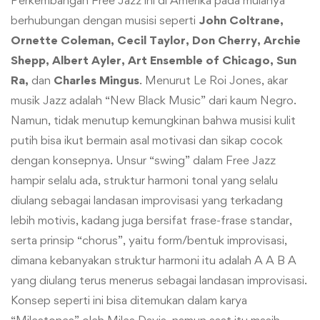
Perkembangan Free Jazz ini di Amerika pada mulanya
berhubungan dengan musisi seperti
John Coltrane,
Ornette Coleman, Cecil Taylor, Don Cherry, Archie
Shepp, Albert Ayler, Art Ensemble of Chicago, Sun
Ra,
dan
Charles Mingus
. Menurut Le Roi Jones, akar
musik Jazz adalah “New Black Music” dari kaum Negro.
Namun, tidak menutup kemungkinan bahwa musisi kulit
putih bisa ikut bermain asal motivasi dan sikap cocok
dengan konsepnya. Unsur “swing” dalam Free Jazz
hampir selalu ada, struktur harmoni tonal yang selalu
diulang sebagai landasan improvisasi yang terkadang
lebih motivis, kadang juga bersifat frase-frase standar,
serta prinsip “chorus”, yaitu form/bentuk improvisasi,
dimana kebanyakan struktur harmoni itu adalah A A B A
yang diulang terus menerus sebagai landasan improvisasi.
Konsep seperti ini bisa ditemukan dalam karya