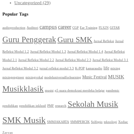
Uncategorized
(29)
Popular Tags
campus
career
audioproduction
Auditori
CGP
Ear Training
FLS2N
GITAR
Guru Penggerak
Guru SMK
Jurnal Refleksi
Jurnal
Refleksi Modul 1.2
Jurnal Refleksi Modul 1.3
Jurnal Refleksi Modul 1.4
Jurnal Refleksi
Modul 2.1
Jurnal Refleksi Modul 2.2
Jurnal Refleksi Modul 2.3
Jurnal Refleksi Modul 3.1
life
Jurnal Refleksi Modul 3.2
jurnal refleksi modul 3.3
K-POP
kamaraudio
mixing
MUSIK
Music Festival
mixingengineer
mixingvokal
modeluniversalforlearning
Musikklasik
musisi
p5 suara demokrasi merdeka belajar
pandemic
Sekolah Musik
pendidikan
pendidikan inklusif
PMF
research
SMK Musik
SMMJAKARTA
SMMPERCIK
Solfegio
teknologi
Xodiac
Zayyan