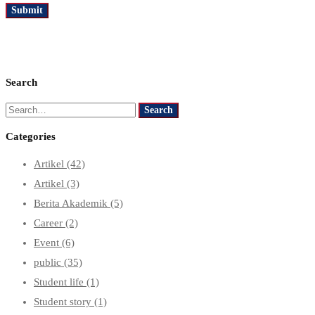
Search
Search
Search
for:
Categories
Artikel
(42)
Artikel
(3)
Berita Akademik
(5)
Career
(2)
Event
(6)
public
(35)
Student life
(1)
Student story
(1)