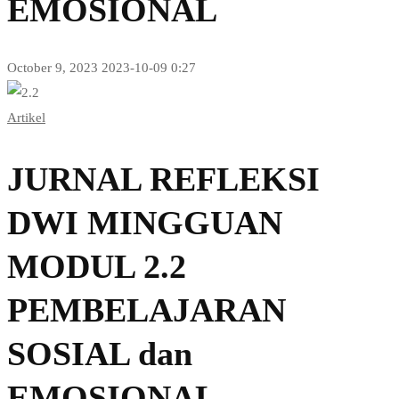
EMOSIONAL
October 9, 2023
2023-10-09 0:27
JURNAL
Artikel
REFLEKSI
DWI
JURNAL REFLEKSI
MINGGUAN
DWI MINGGUAN
MODUL
MODUL 2.2
2.2
PEMBELAJARAN
PEMBELAJARAN
SOSIAL dan
SOSIAL
EMOSIONAL